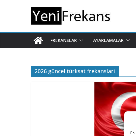
Skip
to
content
FREKANSLAR
AYARLAMALAR
2026 güncel türksat frekanslari
En 