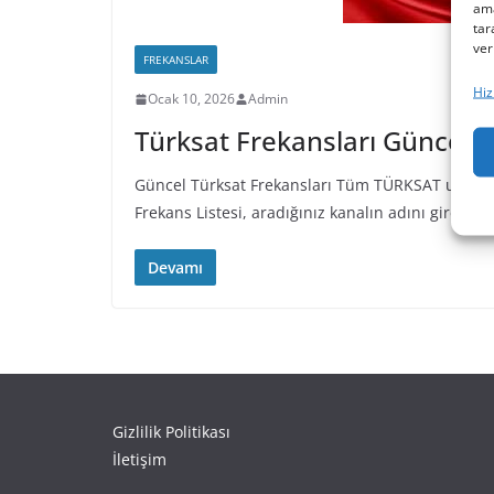
ama
tar
ver
FREKANSLAR
Hiz
Ocak 10, 2026
Admin
Türksat Frekansları Güncell
Güncel Türksat Frekansları Tüm TÜRKSAT uyduları
Frekans Listesi, aradığınız kanalın adını girerek 
Devamı
Gizlilik Politikası
İletişim