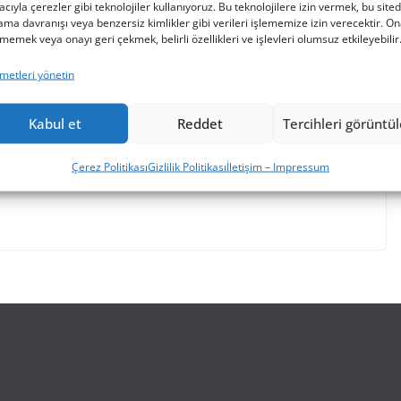
cıyla çerezler gibi teknolojiler kullanıyoruz. Bu teknolojilere izin vermek, bu site
ama davranışı veya benzersiz kimlikler gibi verileri işlememize izin verecektir. O
memek veya onayı geri çekmek, belirli özellikleri ve işlevleri olumsuz etkileyebilir
metleri yönetin
eme 10.01.2026
Kabul et
Reddet
Tercihleri görüntü
nın TV ve Radyo kanallarını kolayca bulabileceğiniz güncel
Çerez Politikası
Gizlilik Politikası
İletişim – Impressum
frekans