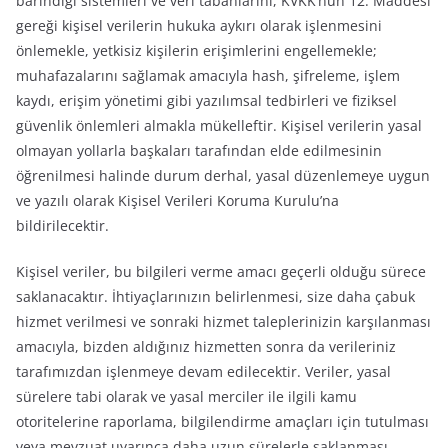
barındığı sistemleri ve veri tabanlarını, KVKK’nun 12. Maddesi
gereği kişisel verilerin hukuka aykırı olarak işlenmesini
önlemekle, yetkisiz kişilerin erişimlerini engellemekle;
muhafazalarını sağlamak amacıyla hash, şifreleme, işlem
kaydı, erişim yönetimi gibi yazılımsal tedbirleri ve fiziksel
güvenlik önlemleri almakla mükelleftir. Kişisel verilerin yasal
olmayan yollarla başkaları tarafından elde edilmesinin
öğrenilmesi halinde durum derhal, yasal düzenlemeye uygun
ve yazılı olarak Kişisel Verileri Koruma Kurulu’na
bildirilecektir.
Kişisel veriler, bu bilgileri verme amacı geçerli olduğu sürece
saklanacaktır. İhtiyaçlarınızın belirlenmesi, size daha çabuk
hizmet verilmesi ve sonraki hizmet taleplerinizin karşılanması
amacıyla, bizden aldığınız hizmetten sonra da verileriniz
tarafımızdan işlenmeye devam edilecektir. Veriler, yasal
sürelere tabi olarak ve yasal merciler ile ilgili kamu
otoritelerine raporlama, bilgilendirme amaçları için tutulması
veya mevzuat uyarınca daha uzun sürelerle saklanması