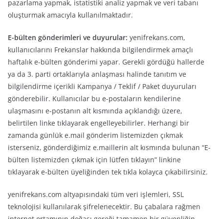
pazarlama yapmak, istatistiki analiz yapmak ve veri tabanı
oluşturmak amacıyla kullanılmaktadır.
E-bülten gönderimleri ve duyurular:
yenifrekans.com,
kullanıcılarını Frekanslar hakkında bilgilendirmek amaçlı
haftalık e-bülten gönderimi yapar. Gerekli gördüğü hallerde
ya da 3. parti ortaklarıyla anlaşması halinde tanıtım ve
bilgilendirme içerikli Kampanya / Teklif / Paket duyuruları
gönderebilir. Kullanıcılar bu e-postaların kendilerine
ulaşmasını e-postanın alt kısmında açıklandığı üzere,
belirtilen linke tıklayarak engelleyebilirler. Herhangi bir
zamanda günlük e.mail gönderim listemizden çıkmak
isterseniz, gönderdiğimiz e.maillerin alt kısmında bulunan “E-
bülten listemizden çıkmak için lütfen tıklayın” linkine
tıklayarak e-bülten üyeliğinden tek tıkla kolayca çıkabilirsiniz.
yenifrekans.com altyapısındaki tüm veri işlemleri, SSL
teknolojisi kullanılarak şifrelenecektir. Bu çabalara rağmen
internet ortamının doğası gereği tamamen bir güvenliğin